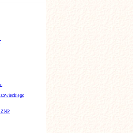
”
em
azowieckiego
o ZNP