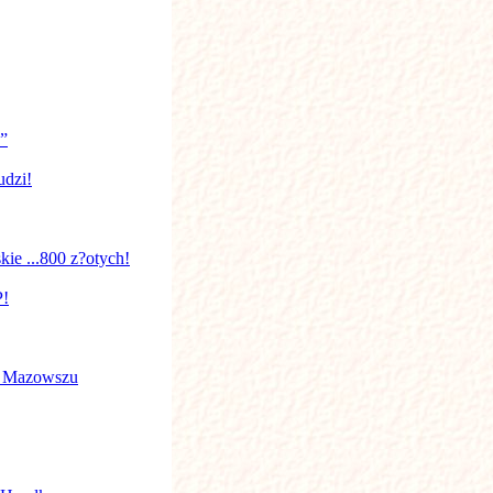
?”
udzi!
kie ...800 z?otych!
P!
a Mazowszu