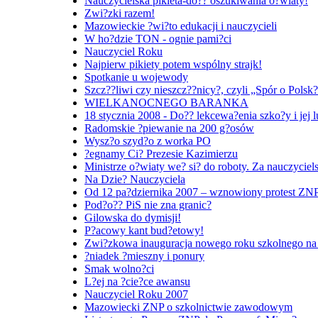
Nauczycielska pikieta-do?? oszukiwania o?wiaty!
Zwi?zki razem!
Mazowieckie ?wi?to edukacji i nauczycieli
W ho?dzie TON - ognie pami?ci
Nauczyciel Roku
Najpierw pikiety potem wspólny strajk!
Spotkanie u wojewody
Szcz??liwi czy nieszcz??nicy?, czyli „Spór o Polsk
WIELKANOCNEGO BARANKA
18 stycznia 2008 - Do?? lekcewa?enia szko?y i jej l
Radomskie ?piewanie na 200 g?osów
Wysz?o szyd?o z worka PO
?egnamy Ci? Prezesie Kazimierzu
Ministrze o?wiaty we? si? do roboty. Za nauczyciels
Na Dzie? Nauczyciela
Od 12 pa?dziernika 2007 – wznowiony protest ZN
Pod?o?? PiS nie zna granic?
Gilowska do dymisji!
P?acowy kant bud?etowy!
Zwi?zkowa inauguracja nowego roku szkolnego n
?niadek ?mieszny i ponury
Smak wolno?ci
L?ej na ?cie?ce awansu
Nauczyciel Roku 2007
Mazowiecki ZNP o szkolnictwie zawodowym