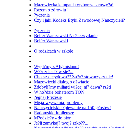
Mazowiecka kampania wyborcza - ruszy?a!
Razem o zdrowiu !
?yczenia
Czy i jaki Kodeks Etyki Zawodowej Nauczycieli?
?yczenia
Belfer Warszawski Nr 2 e-wydanie
Belfer Warszawski
O rodzicach w szkole
Wyjd?my z Afganistanu!
W??czcie si? w sie?...
Chcesz decydowa?? Za?ó? stowarzyszenie!
Mazowiecki dialog o o?wiacie
Zdobyli?my miliard wi?cej ni? dawa? rz?d
W ho?dzie bohaterom TON
?egnaj Prezesie
Misja-wyzwania-problemy
Nauczycielskie ?piewanie na 150 g?osów!
Radomskie Jubileusze
M?odzie?y - do piór
Je?li zamykaj? twoj? szko??...