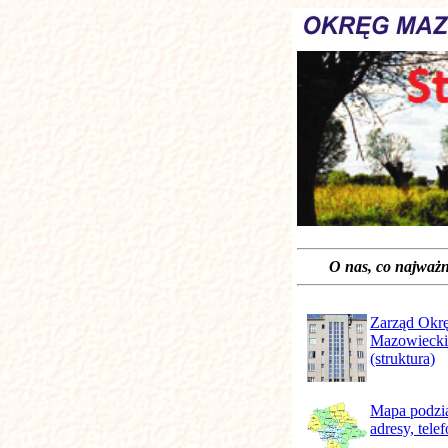
O nas, co na
Zarząd Okr
Mazowiecki
(struktura)
Mapa podzia
adresy, tele