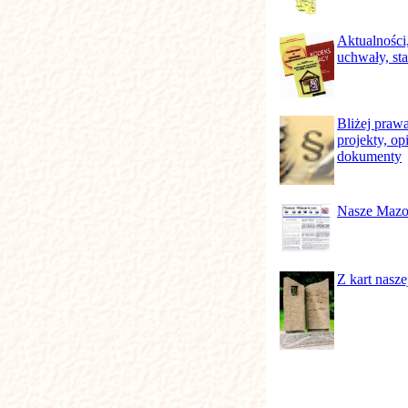
Aktualności
uchwały, st
Bliżej prawa
projekty, opi
dokumenty
Nasze Maz
Z kart naszej