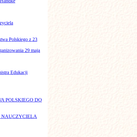
a Handke
zyciela
wa Polskiego z 23
ganizowania 29 maja
istra Edukacji
WA POLSKIEGO DO
U NAUCZYCIELA