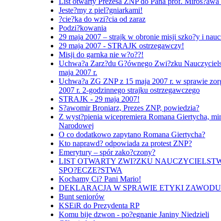
List otwarty Prezesa ZNP do Pana prof. Miros?aw
Jeste?my z piel?gniarkami!
?cie?ka do wzi?cia od zaraz
Podzi?kowania
29 maja 2007 – strajk w obronie misji szko?y i nauc
29 maja 2007 - STRAJK ostrzegawczy!
Misji do garnka nie w?o??!
Uchwa?a Zarz?du G?ównego Zwi?zku Nauczycielst
maja 2007 r.
Uchwa?a ZG ZNP z 15 maja 2007 r. w sprawie zor
2007 r. 2-godzinnego strajku ostrzegawczego
STRAJK - 29 maja 2007!
S?awomir Broniarz, Prezes ZNP, powiedzia?
Z wyst?pienia wicepremiera Romana Giertycha, min
Narodowej
O co dodatkowo zapytano Romana Giertycha?
Kto naprawd? odpowiada za protest ZNP?
Emerytury – spór zako?czony?
LIST OTWARTY ZWI?ZKU NAUCZYCIELST
SPO?ECZE?STWA
Kochamy Ci? Pani Mario!
DEKLARACJA W SPRAWIE ETYKI ZAWOD
Bunt seniorów
KSEiR do Prezydenta RP
Komu bije dzwon - po?egnanie Janiny Niedzieli