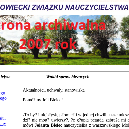
jważniejsze Wokół spraw bieżacych
Aktualności, uchwały, stanowiska
ęgu
ego
Pomó?my Joli Bielec!
-To by? huk,b?ysk, p?omie? i w jednej chwili nasze mies
łu,
dzi? nie mog? uwierzy?, ?e g?upia petarda zabra?a mi d
fony
mówi
Jolanta Bielec
nauczycielka z warszawskiego Mok