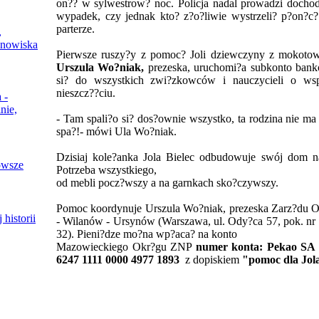
on?? w sylwestrow? noc. Policja nadal prowadzi dochod
wypadek, czy jednak kto? z?o?liwie wystrzeli? p?on?c?
parterze.
,
anowiska
Pierwsze ruszy?y z pomoc? Joli dziewczyny z mokoto
Urszula Wo?niak,
prezeska, uruchomi?a subkonto bank
si? do wszystkich zwi?zkowców i nauczycieli o wsp
nieszcz??ciu.
 -
nie,
- Tam spali?o si? dos?ownie wszystko, ta rodzina nie m
spa?!- mówi Ula Wo?niak.
Dzisiaj kole?anka Jola Bielec odbudowuje swój dom 
owsze
Potrzeba wszystkiego,
od mebli pocz?wszy a na garnkach sko?czywszy.
Pomoc koordynuje Urszula Wo?niak, prezeska Zarz?du
 historii
- Wilanów - Ursynów (Warszawa, ul. Ody?ca 57, pok. nr 1
32). Pieni?dze mo?na wp?aca? na konto
Mazowieckiego Okr?gu ZNP
numer konta: Pekao SA
6247 1111 0000 4977 1893
z dopiskiem
"pomoc dla Jola