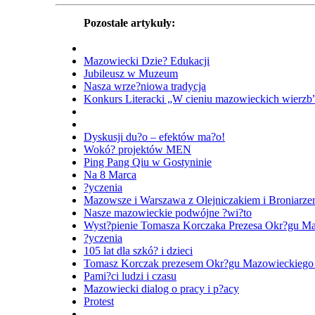
Pozostałe artykuły:
Mazowiecki Dzie? Edukacji
Jubileusz w Muzeum
Nasza wrze?niowa tradycja
Konkurs Literacki „W cieniu mazowieckich wierzb
Dyskusji du?o – efektów ma?o!
Wokó? projektów MEN
Ping Pang Qiu w Gostyninie
Na 8 Marca
?yczenia
Mazowsze i Warszawa z Olejniczakiem i Broniarz
Nasze mazowieckie podwójne ?wi?to
Wyst?pienie Tomasza Korczaka Prezesa Okr?gu M
?yczenia
105 lat dla szkó? i dzieci
Tomasz Korczak prezesem Okr?gu Mazowieckieg
Pami?ci ludzi i czasu
Mazowiecki dialog o pracy i p?acy
Protest