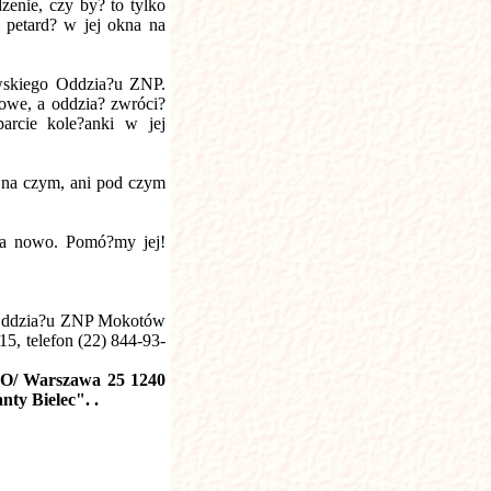
zenie, czy by? to tylko
 petard? w jej okna na
wskiego Oddzia?u ZNP.
owe, a oddzia? zwróci?
arcie kole?anki w jej
a na czym, ani pod czym
na nowo. Pomó?my jej!
 Oddzia?u ZNP Mokotów
5, telefon (22) 844-93-
 O/ Warszawa 25 1240
nty Bielec".
.