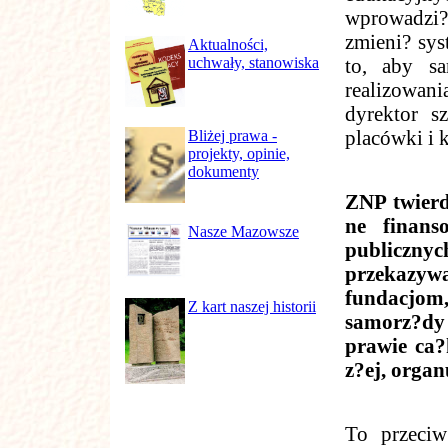
wprowadzi? 
zmieni? sys
Aktualności,
uchwały, stanowiska
to, aby s
realizowa
dyrektor s
Bliżej prawa -
placówki i 
projekty, opinie,
dokumenty
ZNP twierd
ne finans
Nasze Mazowsze
publiczn
przekazywa
fundacjom,
Z kart naszej historii
samorz?dy
prawie ca?
z?ej, orga
To przeciw