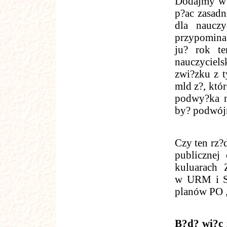
Dodajmy w 
p?ac zasadn
dla naucz
przypomina,
ju? rok te
nauczyciels
zwi?zku z 
mld z?, któ
podwy?ka m
by? podwójn
Czy ten rz?
publicznej
kuluarach
w URM i Sej
planów PO „
B?d? wi?c z