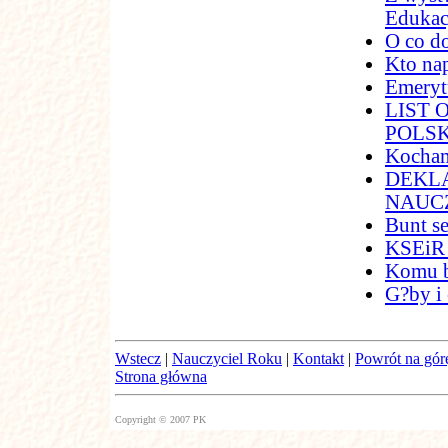
Edukac
O co d
Kto na
Emeryt
LIST
POLSK
Kocham
DEKL
NAUC
Bunt s
KSEiR 
Komu b
G?by i
Wstecz
|
Nauczyciel Roku
|
Kontakt
|
Powrót na gór
Strona główna
Copyright © 2007 PK