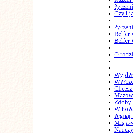
?yczen
Czy i 
?yczen
Belfer
Belfer
O rodz
Wyjd?m
W??czci
Chcesz
Mazowi
Zdobyli
W ho?d
?egnaj 
Misja-
Nauczy