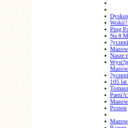
Dyskus
Wokó?
Ping P
Na 8 M
?yczen
Mazows
Nasze 
Wyst?p
Mazowi
?yczen
105 lat
Tomasz
Pami?ci
Mazowie
Protest
Mazowi
Razem 