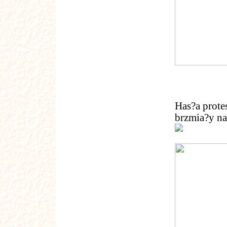
Has?a prot
brzmia?y na