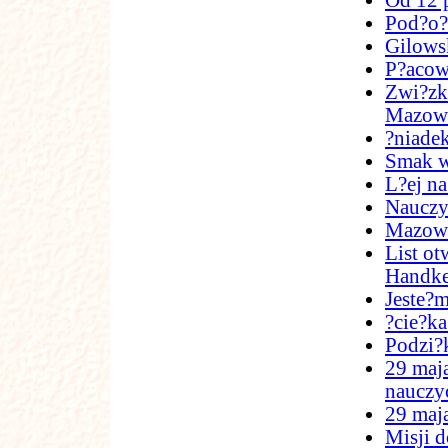
Od 12 
Pod?o??
Gilows
P?acow
Zwi?zk
Mazow
?niade
Smak w
L?ej na
Nauczy
Mazowi
List ot
Handk
Jeste?m
?cie?ka
Podzi?
29 maja
nauczyc
29 maj
Misji d