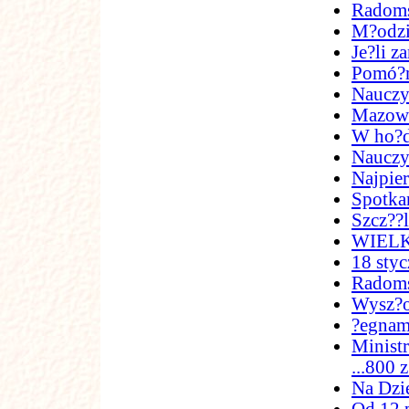
Radoms
M?odzi
Je?li z
Pomó?m
Nauczyc
Mazowie
W ho?d
Nauczy
Najpier
Spotka
Szcz??l
WIEL
18 styc
Radoms
Wysz?o
?egnam
Ministr
...800 
Na Dzi