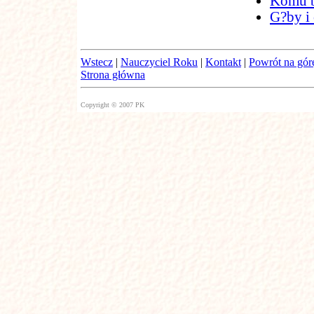
Komu b
G?by i
Wstecz
|
Nauczyciel Roku
|
Kontakt
|
Powrót na gór
Strona główna
Copyright © 2007 PK