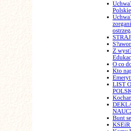
Uchwa?
Polskie
Uchwa?
zorgani
ostrze
STRAJK
S?awom
Z wyst
Edukac
O co d
Kto na
Emeryt
LIST
POLSK
Kocham
DEKL
NAUC
Bunt s
KSEiR 