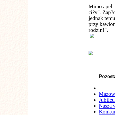
Mimo apeli 
ci?y". Zap?
jednak temu
przy kawior
rodzin!".
Pozost
Mazowi
Jubile
Nasza 
Konkur