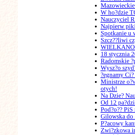
Mazowieckie 
W ho?dzie TO
Nauczyciel 
Najpierw pik
Spotkanie u
Szcz??liwi cz
WIELKANO
18 stycznia 2
Radomskie ?
Wysz?o szyd
?egnamy Ci? 
Ministrze o?w
otych!
Na Dzie? Nau
Od 12 pa?dzi
Pod?o?? PiS 
Gilowska do 
P?acowy kan
Zwi?zkowa i