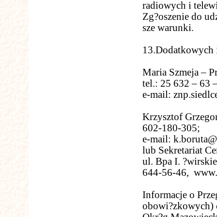
radiowych i telew
Zg?oszenie do ud
sze warunki.
13.Dodatkowych in
Maria Szmeja – P
tel.: 25 632 – 63 
e-mail:
znp.siedl
Krzysztof Grzegor
602-180-305;
e-mail:
k.boruta@
lub Sekretariat C
ul. Bpa I. ?wirski
644-56-46, www.c
Informacje o Prze
obowi?zkowych) d