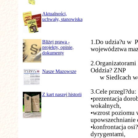
Aktualności,
uchwały, stanowiska
1.Do udzia?u w Pr
Bliżej prawa -
projekty, opinie,
województwa maz
dokumenty
2.Organizatorami
Oddzia? ZNP
Nasze Mazowsze
w Siedlcach we w
3.Cele przegl?du:
Z kart naszej historii
•prezentacja doro
wokalnych,
•wzrost poziomu 
upowszechnianie 
•konfrontacja os
dyrygentami,