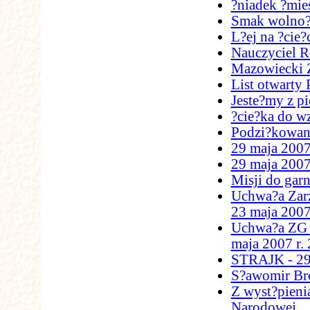
?niadek ?mie
Smak wolno?
L?ej na ?cie
Nauczyciel 
Mazowiecki 
List otwarty
Jeste?my z pi
?cie?ka do wz
Podzi?kowan
29 maja 2007 
29 maja 200
Misji do gar
Uchwa?a Zar
23 maja 2007 
Uchwa?a ZG Z
maja 2007 r.
STRAJK - 29
S?awomir Bro
Z wyst?pieni
Narodowej