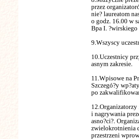
przez organizato
nie? laureatom na
o godz. 16.00 w sa
Bpa I. ?wirskiego
9.Wszyscy uczest
10.Uczestnicy prz
asnym zakresie.
11.Wpisowe na Pr
Szczegó?y wp?aty
po zakwalifikowa
12.Organizatorzy 
i nagrywania prez
asno?ci?. Organi
zwielokrotnienia 
przestrzeni wprow