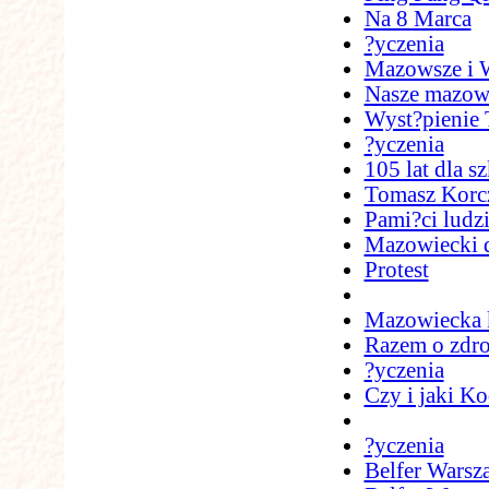
Na 8 Marca
?yczenia
Mazowsze i W
Nasze mazow
Wyst?pienie
?yczenia
105 lat dla sz
Tomasz Korc
Pami?ci ludzi
Mazowiecki d
Protest
Mazowiecka k
Razem o zdro
?yczenia
Czy i jaki K
?yczenia
Belfer Warsz