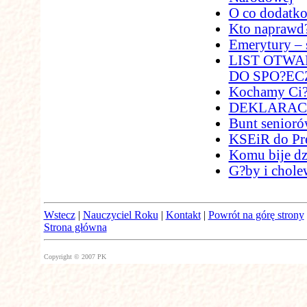
O co dodatk
Kto naprawd?
Emerytury – 
LIST OTWA
DO SPO?EC
Kochamy Ci?
DEKLARAC
Bunt senior
KSEiR do Pr
Komu bije dz
G?by i chol
Wstecz
|
Nauczyciel Roku
|
Kontakt
|
Powrót na górę strony
Strona główna
Copyright © 2007 PK