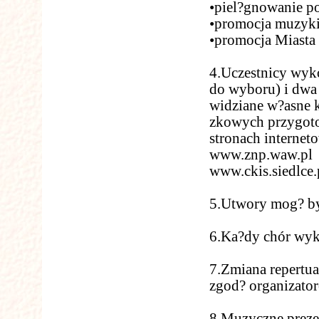
•piel?gnowanie po
•promocja muzyki 
•promocja Miasta 
4.Uczestnicy wyk
do wyboru) i dwa
widziane w?asne k
zkowych przygotow
stronach internet
www.znp.waw.pl
www.ckis.siedlce.
5.Utwory mog? by
6.Ka?dy chór wyk
7.Zmiana repertua
zgod? organizato
8.Muzyczne prezen