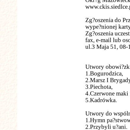
Okr?g Mazowiecki
www.ckis.siedlce.
Zg?oszenia do Pr
wype?nionej karty
Zg?oszenia uczest
fax, e-mail lub o
ul.3 Maja 51, 08-
Utwory obowi?zko
1.Bogurodzica,
2.Marsz I Brygady
3.Piechota,
4.Czerwone maki 
5.Kadrówka.
Utwory do wspól
1.Hymn pa?stwow
2.Przybyli u?ani.