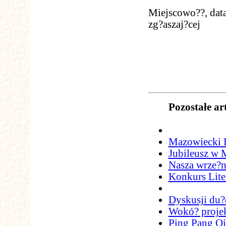
Miejscowo??, da
zg?aszaj?cej
Pozostałe ar
Mazowiecki D
Jubileusz w
Nasza wrze?n
Konkurs Lite
Dyskusji du?
Wokó? proj
Ping Pang Qi