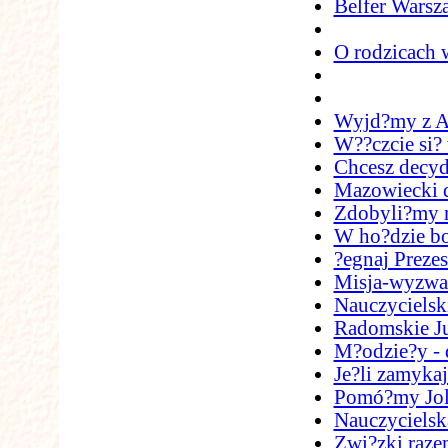
Belfer Warsz
O rodzicach 
Wyjd?my z A
W??czcie si? 
Chcesz decyd
Mazowiecki d
Zdobyli?my m
W ho?dzie b
?egnaj Prezes
Misja-wyzwa
Nauczycielsk
Radomskie Ju
M?odzie?y - 
Je?li zamykaj
Pomó?my Joli
Nauczycielsk
Zwi?zki raze