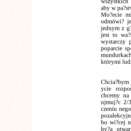
wszystkich
aby w pa?st
Mo?ecie mi
odmówi? je
jednym z g
jest to wa
wystarczy 
poparcie sp
mundurkach
którymi ludz
Chcia?bym j
ycie rozpo
chcemy na 
ujmuj?c 2/3
czeniu nego
pozalekcyjn
bo wi?cej n
by?a otwar