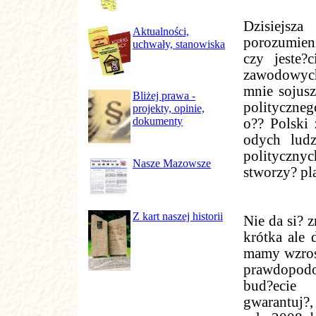
Dzisiejsz
Aktualności,
porozumieni
uchwały, stanowiska
czy jeste?
zawodowych,
mnie sojusz
Bliżej prawa -
polityczneg
projekty, opinie,
dokumenty
o?? Polski
odych lud
polityczn
Nasze Mazowsze
stworzy? pl
Z kart naszej historii
Nie da si? 
krótka ale 
mamy wzrost
prawdopodob
bud?ecie 
gwarantuj?,