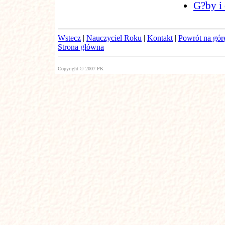
G?by i
Wstecz
|
Nauczyciel Roku
|
Kontakt
|
Powrót na gór
Strona główna
Copyright © 2007 PK