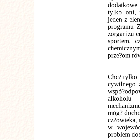
dodatkowe z
tylko oni,
jeden z ele
programu Ze
zorganizuje
sportem, c
chemicznym
prze?om rów
Chc? tylko
cywilnego z
wspó?odp
alkoholu 
mechanizmu
móg? docho
cz?owieka, 
w wojewód
problem dos