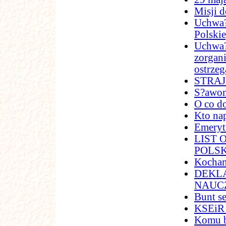
Misji d
Uchwa?
Polskie
Uchwa?
zorgani
ostrze
STRAJK
S?awom
O co d
Kto na
Emeryt
LIST
POLSK
Kocham
DEKL
NAUC
Bunt s
KSEiR 
Komu b