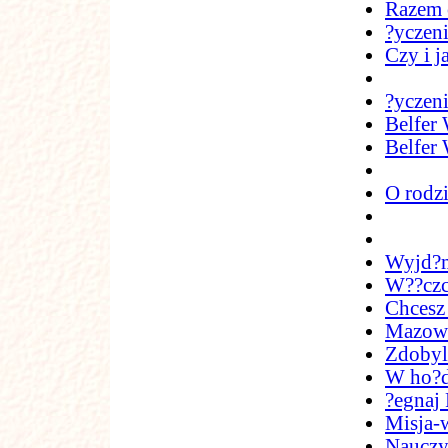
Razem 
?yczen
Czy i 
?yczen
Belfer
Belfer
O rodz
Wyjd?m
W??czci
Chcesz
Mazowi
Zdobyli
W ho?d
?egnaj 
Misja-
Nauczy