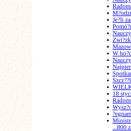
Radoms
M?odzi
Je?li z
Pomó?m
Nauczyc
Zwi?zk
Mazowie
W ho?d
Nauczy
Najpier
Spotka
Szcz??l
WIEL
18 styc
Radoms
Wysz?o
?egnam
Ministr
...800 