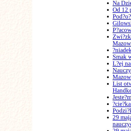
Na Dzi
Od 12 
Pod?o??
Gilows
P?acow
Zwi?zk
Mazow
?niade
Smak w
L?ej na
Nauczy
Mazowi
List ot
Handk
Jeste?m
?cie?ka
Podzi?
29 maja
nauczyc
29 maj