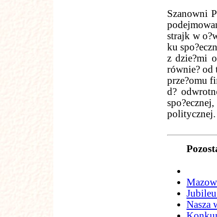
Szanowni P
podejmowan
strajk w o?
ku spo?eczn
z dzie?mi o
równie? od 
prze?omu fi
d? odwrotn
spo?ecznej
politycznej.
Pozost
Mazowi
Jubile
Nasza 
Konkur