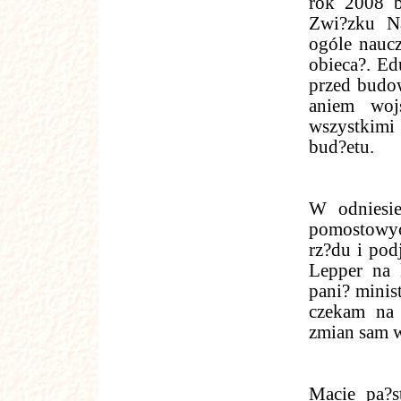
rok 2008 b
Zwi?zku Na
ogóle nauc
obieca?. Ed
przed budow
aniem woj
wszystkimi
bud?etu.
W odniesie
pomostowych
rz?du i pod
Lepper na 
pani? minist
czekam na 
zmian sam w
Macie pa?s