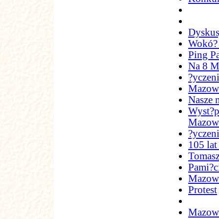
Dyskus
Wokó?
Ping P
Na 8 M
?yczen
Mazows
Nasze 
Wyst?p
Mazowi
?yczen
105 lat
Tomasz
Pami?ci
Mazowie
Protest
Mazowi