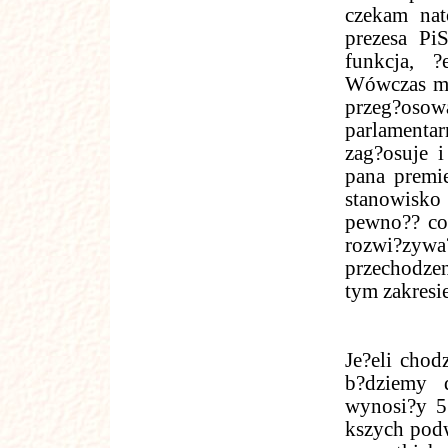
czekam nat
prezesa Pi
funkcja, 
Wówczas mac
przeg?osow
parlamentar
zag?osuje 
pana premie
stanowisko
pewno?? co
rozwi?zywa
przechodzen
tym zakresie
Je?eli chod
b?dziemy 
wynosi?y 5 
kszych podw