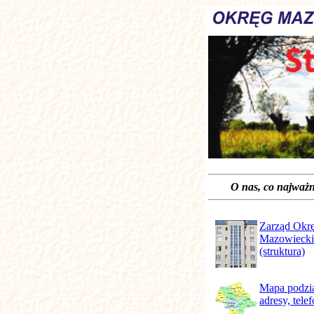
O nas, co na
Zarząd Okr
Mazowiecki
(struktura)
Mapa podzia
adresy, tele