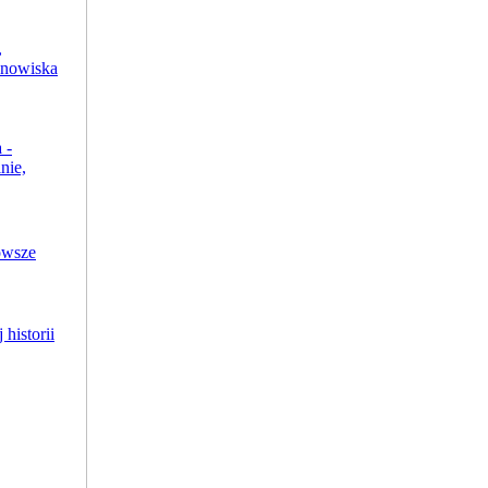
,
anowiska
 -
nie,
owsze
 historii