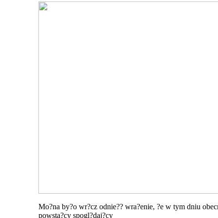
Mo?na by?o wr?cz odnie?? wra?enie, ?e w tym dniu obecn
powsta?cy spogl?daj?cy