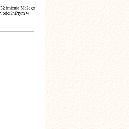
 32 imienia Ma?ego
em odci?ni?tym w