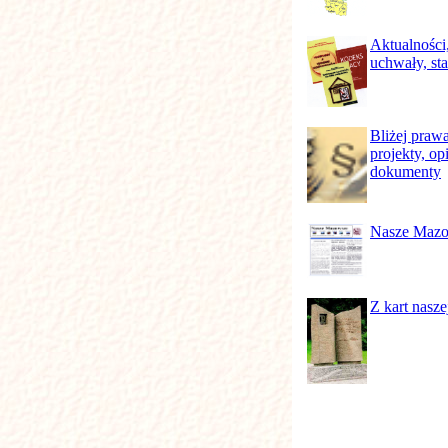
Aktualności
uchwały, st
Bliżej prawa
projekty, opi
dokumenty
Nasze Maz
Z kart naszej