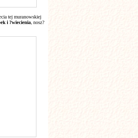
lecia tej muranowskiej
k i ?wiecienia
, nosz?