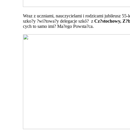
Wraz z uczniami, nauczycielami i rodzicami jubileusz 55-
szko?y ?wi?towa?y delegacje szkó? z
Cz?stochowy, Z?be
cych to samo imi? Ma?ego Powsta?ca.