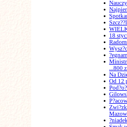
Nauczy
Najpier
Spotka
Szcz??l
WIEL
18 styc
Radoms
Wysz?o
?egnam
Ministr
...800 
Na Dzi
Od 12 
Pod?o??
Gilows
P?acow
Zwi?zk
Mazow
?niade
Smak w