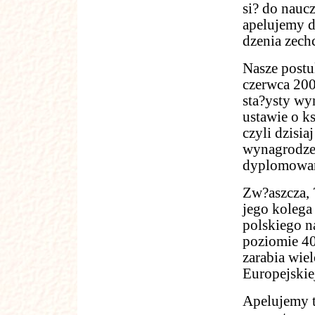
si? do naucz
apelujemy d
dzenia zech
Nasze postu
czerwca 200
sta?ysty wy
ustawie o k
czyli dzisia
wynagrodze
dyplomowa
Zw?aszcza, ?
jego kolega
polskiego na
poziomie 40
zarabia wiel
Europejskie
Apelujemy t