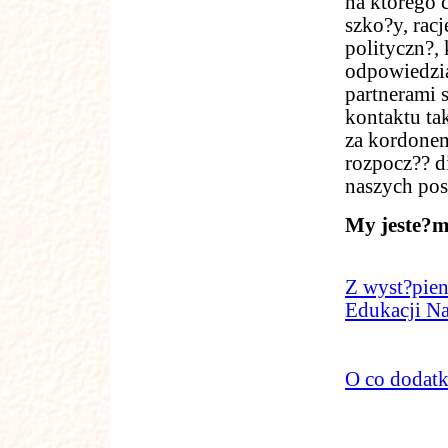
na którego 
szko?y, racj
polityczn?,
odpowiedzia
partnerami 
kontaktu tak
za kordonem 
rozpocz?? d
naszych pos
My jeste?m
Z wyst?pien
Edukacji N
O co dodat