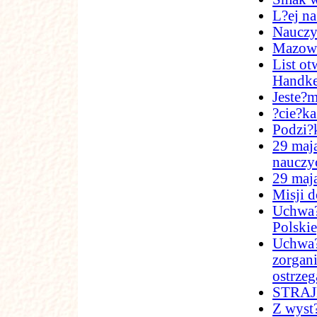
L?ej na
Nauczy
Mazowi
List ot
Handk
Jeste?m
?cie?ka
Podzi?
29 maja
nauczyc
29 maj
Misji d
Uchwa?
Polskie
Uchwa?
zorgani
ostrze
STRAJK
Z wyst