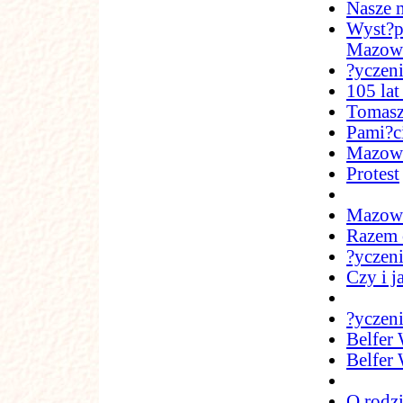
Nasze 
Wyst?p
Mazowi
?yczen
105 lat
Tomasz
Pami?ci
Mazowie
Protest
Mazowi
Razem 
?yczen
Czy i 
?yczen
Belfer
Belfer
O rodz