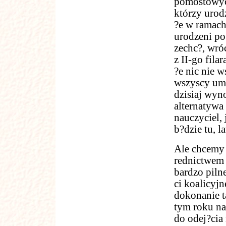
pomostowych
którzy urodz
?e w ramach
urodzeni po
zechc?, wró
z II-go fila
?e nic nie w
wszyscy umi
dzisiaj wyno
alternatywa
nauczyciel,
b?dzie tu, 
Ale chcemy 
rednictwem 
bardzo piln
ci koalicyj
dokonanie t
tym roku na
do odej?cia 