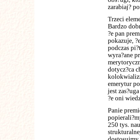
zarabiaj? p
Trzeci eleme
Bardzo dobr
?e pan premi
pokazuje, ?
podczas pi?
wyra?ane p
merytoryczny
dotycz?ca ch
kolokwializ
emerytur po
jest zas?uga
?e oni wied
Panie premi
popierali?m
250 tys. na
strukturaln
dostosujmy 