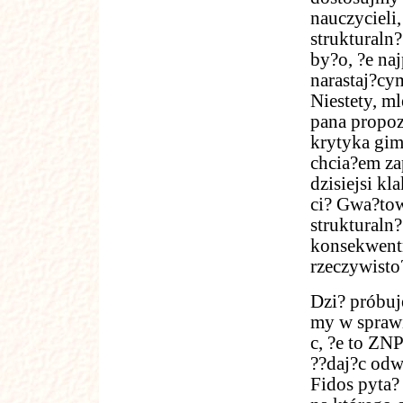
nauczycieli,
strukturaln
by?o, ?e na
narastaj?c
Niestety, m
pana propoz
krytyka gim
chcia?em za
dzisiejsi kl
ci? Gwa?tow
strukturaln
konsekwentn
rzeczywisto
Dzi? próbuje
my w sprawi
c, ?e to ZN
??daj?c odwo
Fidos pyta? 