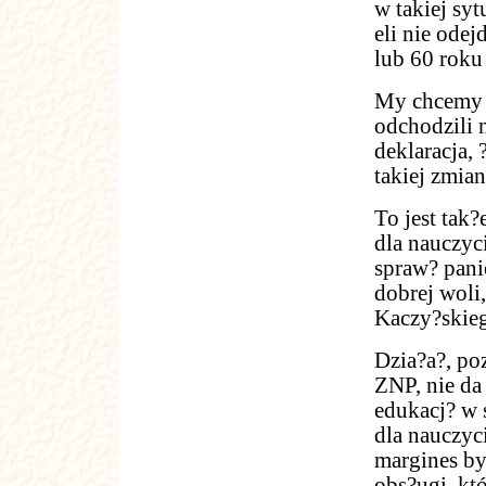
w takiej syt
eli nie ode
lub 60 roku 
My chcemy p
odchodzili 
deklaracja,
takiej zmia
To jest tak
dla nauczyc
spraw? panie
dobrej woli
Kaczy?skie
Dzia?a?, po
ZNP, nie da
edukacj? w 
dla nauczyci
margines by
obs?ugi, któ