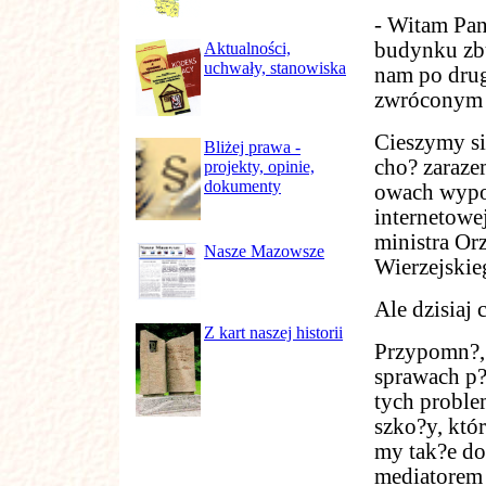
- Witam Pan
budynku zb
Aktualności,
uchwały, stanowiska
nam po drug
zwróconym 
Cieszymy si
Bliżej prawa -
cho? zaraze
projekty, opinie,
dokumenty
owach wypow
internetow
ministra Or
Nasze Mazowsze
Wierzejskie
Ale dzisiaj
Z kart naszej historii
Przypomn?, 
sprawach p?
tych proble
szko?y, któr
my tak?e do
mediatorem