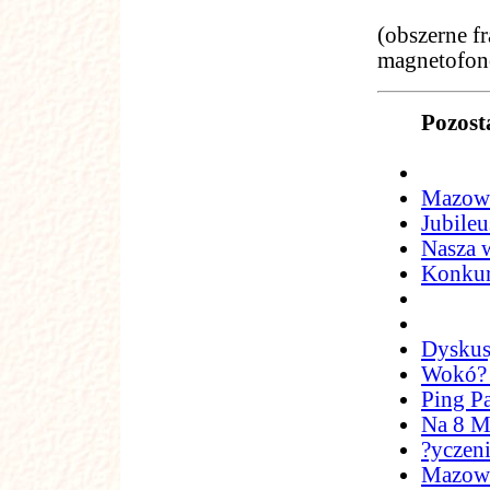
(obszerne f
magnetofon
Pozost
Mazowi
Jubile
Nasza 
Konkur
Dyskus
Wokó?
Ping P
Na 8 M
?yczen
Mazows