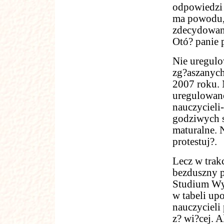
odpowiedzi 
ma powodu, 
zdecydowana
Otó? panie 
Nie uregulo
zg?aszanych
2007 roku. 
uregulowano
nauczycieli
godziwych s
maturalne. 
protestuj?.
Lecz w trak
bezduszny p
Studium Wy
w tabeli up
nauczycieli
z? wi?cej. 