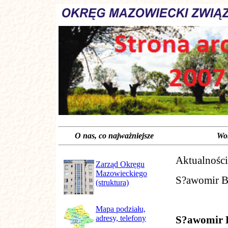
O nas, co najważniejsze Wokół s
Aktualności
Zarząd Okręgu
Mazowieckiego
S?awomir Br
(struktura)
Mapa podziału,
adresy, telefony
S?awomir B