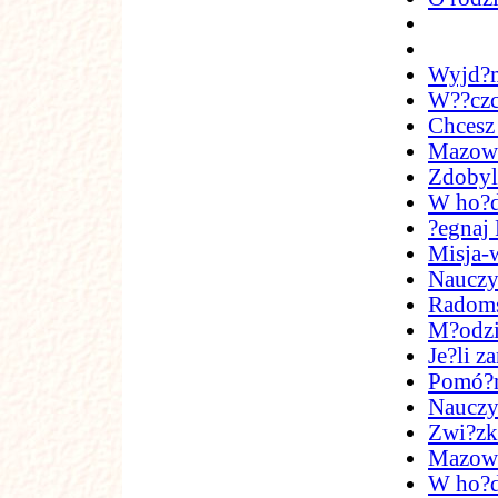
Wyjd?m
W??czci
Chcesz
Mazowi
Zdobyli
W ho?d
?egnaj 
Misja-
Nauczy
Radoms
M?odzi
Je?li z
Pomó?m
Nauczyc
Zwi?zk
Mazowie
W ho?d