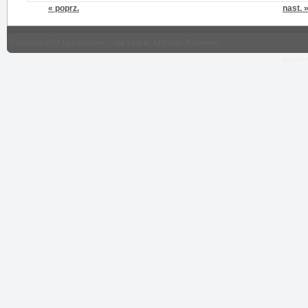
« poprz.
nast. 
Copyright 2011 Lex Czarnek - Jak będzie. All Rights Reserved.
Joomla 