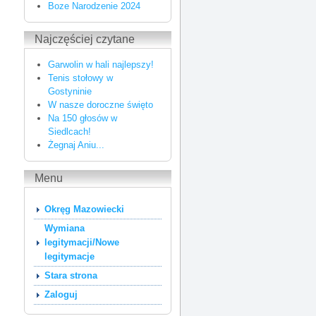
Boze Narodzenie 2024
Najczęściej czytane
Garwolin w hali najlepszy!
Tenis stołowy w
Gostyninie
W nasze doroczne święto
Na 150 głosów w
Siedlcach!
Żegnaj Aniu...
Menu
Okręg Mazowiecki
Wymiana
legitymacji/Nowe
legitymacje
Stara strona
Zaloguj