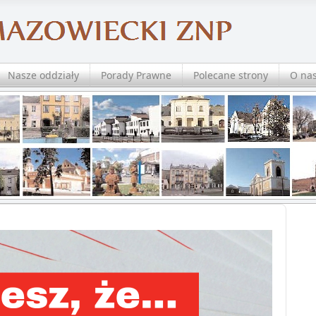
Nasze oddziały
Porady Prawne
Polecane strony
O na