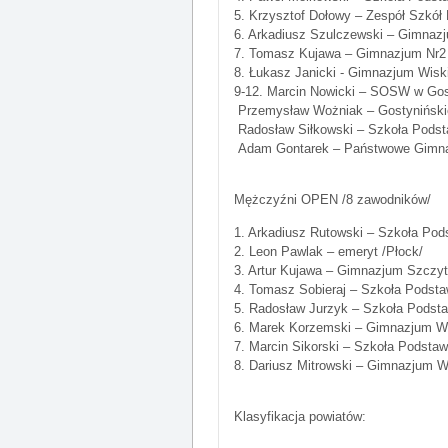
5. Krzysztof Dołowy – Zespół Szkół
6. Arkadiusz Szulczewski – Gimnazj
7. Tomasz Kujawa – Gimnazjum Nr2 
8. Łukasz Janicki - Gimnazjum Wiski
9-12. Marcin Nowicki – SOSW w Gos
Przemysław Wożniak – Gostyniński
Radosław Siłkowski – Szkoła Podst
Adam Gontarek – Państwowe Gimna
Mężczyźni OPEN /8 zawodników/
1. Arkadiusz Rutowski – Szkoła Pod
2. Leon Pawlak – emeryt /Płock/
3. Artur Kujawa – Gimnazjum Szczyt
4. Tomasz Sobieraj – Szkoła Podst
5. Radosław Jurzyk – Szkoła Podst
6. Marek Korzemski – Gimnazjum Wis
7. Marcin Sikorski – Szkoła Podsta
8. Dariusz Mitrowski – Gimnazjum Wi
Klasyfikacja powiatów: