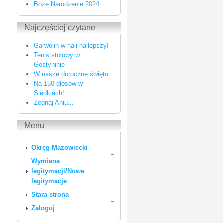
Boze Narodzenie 2024
Najczęściej czytane
Garwolin w hali najlepszy!
Tenis stołowy w
Gostyninie
W nasze doroczne święto
Na 150 głosów w
Siedlcach!
Żegnaj Aniu...
Menu
Okręg Mazowiecki
Wymiana
legitymacji/Nowe
legitymacje
Stara strona
Zaloguj