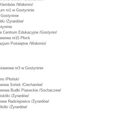
 Klembów /Wołomin/
um nr1 w Gostyninie
Gostyninie
tki /Żyrardów/
tyninie
e Centrum Edukacyjne /Gostynin/
awowa nr15 Płock
zjum Poświętne /Wołomin/
stawowa nr3 w Gostyninie
no /Płońsk/
awowa Sońsk /Ciechanów/
awowa Budki Piaseckie /Sochaczew/
kitki /Żyrardów/
wowa Radziejowice /Żyrardów/
kitki /Żyrardów/